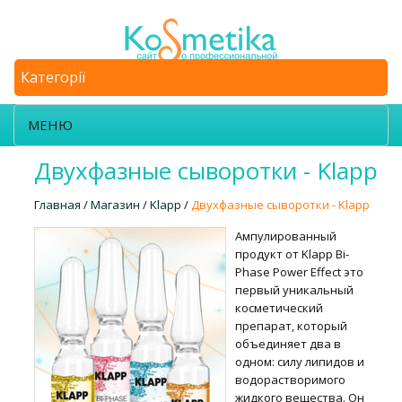
Категорії
МЕНЮ
Двухфазные сыворотки - Klapp
Главная
/
Магазин
/
Klapp
/
Двухфазные сыворотки - Klapp
Ампулированный
продукт от Klapp Bi-
Phase Power Effect это
первый уникальный
косметический
препарат, который
объединяет два в
одном: силу липидов и
водорастворимого
жидкого вещества. Он