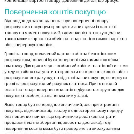
компенсація вартості товару, довезення деталі, що бракує.
Повернення коштів покупцю
Відповідно до законодавства, при поверненні товару
розрахунки з покупцем проводяться виходячи із вартості
товару на момент покупки. За домовленістю з покупцем, ви
також можете провести обмін на товар за тією самою вартістю
або з перерахунком ціни.
Гроші за товар, оплачений карткою або за безготівковим
розрахунком, повинні бути повернені тим самим способом
платнику. Для цього через особистий кабінет платіжної системи
угоду потрібно скасувати та провести повернення коштів або з
розрахункового рахунку, на підставі заяви покупця, повернути
гроші на розрахунковий рахунок платника. При готівковій
оплаті за товар повернення коштів відбувається зручним для
покупця способом, зазначеним ним у заяві.
Якщо товар був попередньо оплачений, але при отриманні
покупець відмовився від товару в односторонньому порядку
без поважних причин, що спричинило додаткові витрати
продавця (платне зберігання, зворотна доставка), тоді
повернення коштів може бути проведене за вирахуванням