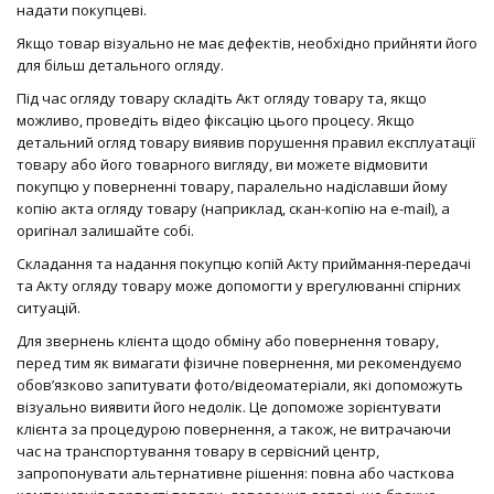
надати покупцеві.
Якщо товар візуально не має дефектів, необхідно прийняти його
для більш детального огляду.
Під час огляду товару складіть Акт огляду товару та, якщо
можливо, проведіть відео фіксацію цього процесу. Якщо
детальний огляд товару виявив порушення правил експлуатації
товару або його товарного вигляду, ви можете відмовити
покупцю у поверненні товару, паралельно надіславши йому
копію акта огляду товару (наприклад, скан-копію на e-mail), а
оригінал залишайте собі.
Складання та надання покупцю копій Акту приймання-передачі
та Акту огляду товару може допомогти у врегулюванні спірних
ситуацій.
Для звернень клієнта щодо обміну або повернення товару,
перед тим як вимагати фізичне повернення, ми рекомендуємо
обов’язково запитувати фото/відеоматеріали, які допоможуть
візуально виявити його недолік. Це допоможе зорієнтувати
клієнта за процедурою повернення, а також, не витрачаючи
час на транспортування товару в сервісний центр,
запропонувати альтернативне рішення: повна або часткова