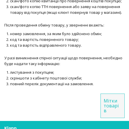
скан/фото копію квитанції про повернення коштів покупцю;
скан/фото копію ТТН повернення або заяву на повернення
товару від покупця (якщо клієнт повернув товар у магазині).
Після проведення обміну товару, у зверненні вкажіть:
номер замовлення, за яким було здійснено обмін;
код та вартість поверненого товару;
код та вартість відправленого товару.
У разі виникнення спірної ситуації щодо повернення, необхідно
буде надати таку інформацію:
листування з покупцем;
скріншоти з кабінету поштової служби;
повний перелік документації на замовлення.
Мітки
товарі
в
Klapp