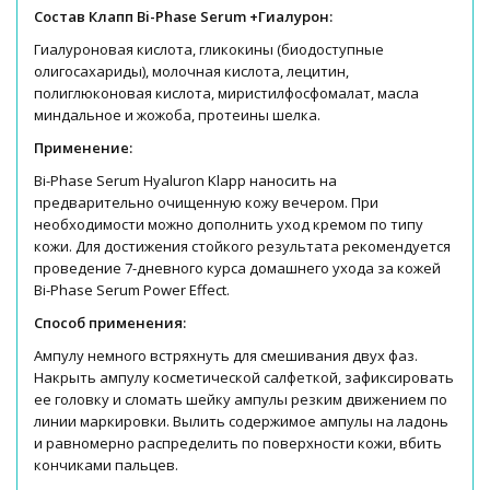
Состав Клапп Bi-Phase Serum +Гиалурон:
Гиалуроновая кислота, гликокины (биодоступные
олигосахариды), молочная кислота, лецитин,
полиглюконовая кислота, миристилфосфомалат, масла
миндальное и жожоба, протеины шелка.
Применение:
Bi-Phase Serum Hyaluron Klapp наносить на
предварительно очищенную кожу вечером. При
необходимости можно дополнить уход кремом по типу
кожи. Для достижения стойкого результата рекомендуется
проведение 7-дневного курса домашнего ухода за кожей
Bi-Phase Serum Power Effect.
Способ применения:
Ампулу немного встряхнуть для смешивания двух фаз.
Накрыть ампулу косметической салфеткой, зафиксировать
ее головку и сломать шейку ампулы резким движением по
линии маркировки. Вылить содержимое ампулы на ладонь
и равномеpно распределить по поверхности кожи, вбить
кончиками пальцев.