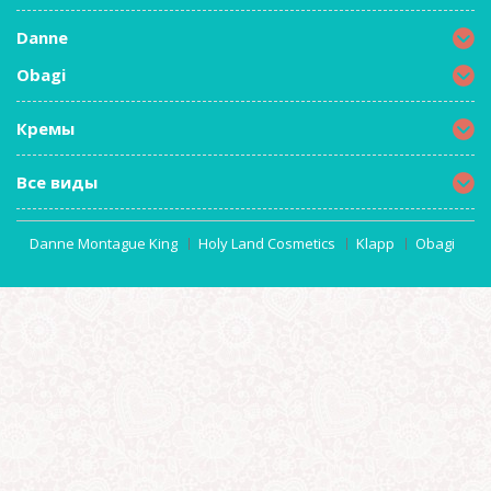
Danne
Obagi
Кремы
Все виды
Danne Montague King
Holy Land Cosmetics
Klapp
Obagi