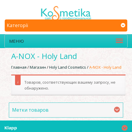
Категорії
МЕНЮ
A-NOX - Holy Land
Главная
/
Магазин
/
Holy Land Cosmetics
/
A-NOX - Holy Land
Товаров, соответствующих вашему запросу, не
обнаружено.
Метки товаров
Klapp