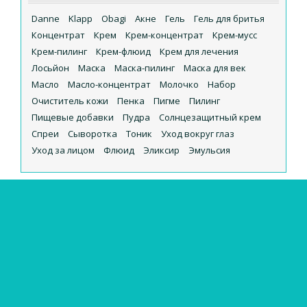
Danne
Klapp
Obagi
Акне
Гель
Гель для бритья
Концентрат
Крем
Крем-концентрат
Крем-мусс
Крем-пилинг
Крем-флюид
Крем для лечения
Лосьйон
Маска
Маска-пилинг
Маска для век
Масло
Масло-концентрат
Молочко
Набор
Очиститель кожи
Пенка
Пигме
Пилинг
Пищевые добавки
Пудра
Солнцезащитный крем
Спреи
Сыворотка
Тоник
Уход вокруг глаз
Уход за лицом
Флюид
Эликсир
Эмульсия
Klapp – вся продукция
Caviar Power – Klapp
Chi Yang – Klapp
Clean & active – Klapp
Hyaluronic мультиэффект – Klapp
Immun – Klapp
Kiwicha – Klapp