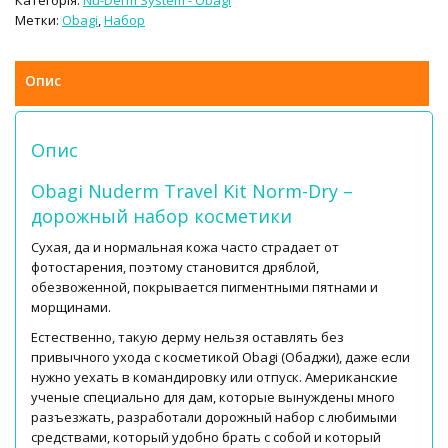
Категорія:
Nu-Derm System - Obagi
Метки:
Obagi
,
Набор
Опис
Опис
Obagi Nuderm Travel Kit Norm-Dry –
дорожный набор косметики
Сухая, да и нормальная кожа часто страдает от
фотостарения, поэтому становится дряблой,
обезвоженной, покрывается пигментными пятнами и
морщинами.
Естественно, такую дерму нельзя оставлять без
привычного ухода с косметикой Obagi (Обаджи), даже если
нужно уехать в командировку или отпуск. Американские
ученые специально для дам, которые вынуждены много
разъезжать, разработали дорожный набор с любимыми
средствами, который удобно брать с собой и который