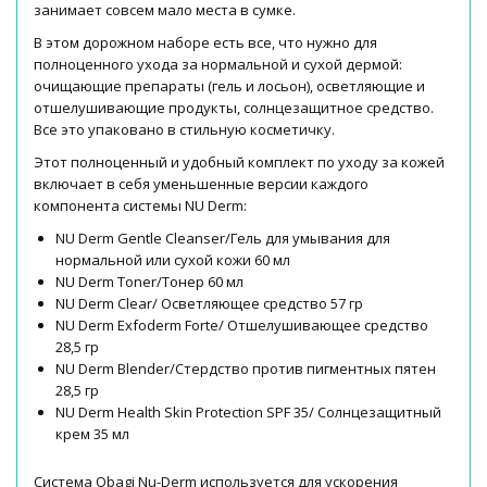
занимает совсем мало места в сумке.
В этом дорожном наборе есть все, что нужно для
полноценного ухода за нормальной и сухой дермой:
очищающие препараты (гель и лосьон), осветляющие и
отшелушивающие продукты, солнцезащитное средство.
Все это упаковано в стильную косметичку.
Этот полноценный и удобный комплект по уходу за кожей
включает в себя уменьшенные версии каждого
компонента системы NU Derm:
NU Derm Gentle Cleanser/Гель для умывания для
нормальной или сухой кожи 60 мл
NU Derm Toner/Тонер 60 мл
NU Derm Clear/ Осветляющее средство 57 гр
NU Derm Exfoderm Forte/ Отшелушивающее средство
28,5 гр
NU Derm Blender/Стердство против пигментных пятен
28,5 гр
NU Derm Health Skin Protection SPF 35/ Солнцезащитный
крем 35 мл
Система Obagi Nu-Derm используется для ускорения