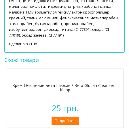
смола, цетилгидроксиэтилцеллюлоза, экстракт черники,
малоновая кислота, гидроксид натрия, карбонат цинка,
малахит, HDI/ триметилол гексиллактон кроссполимер,
кремний, тальк, алюминий, феноксиэтанол, метилпарабен,
этилпарабен, бутилпарабен, пропилпарабен,
изобутилпарабен, диоксид титана (CI 77891), слюда (CI
77019), оксид железа (CI 77491).
Сделано в США
Схожі товари
Крем-Очищение Бета Глюкан / Beta Glucan Cleanser –
Klapp
25
грн.
Подробнее