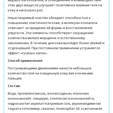
выработки коллагена, а объединение и взаимодействие
этих двух веществ улучшает позитивное влияние геля на
кожу в несколько раз.
Нерастворимый эластин обладает способностью к
повышению эластичности кожи, а молекулы коллагена
отвечают за придание ей формы и восстановление
упругости. Эти элементы способствуют сокращению
количества мелких морщинок и естественному
омоложению. В течение дня кожа выглядит более свежей и
отдохнувшей. При постоянном применении устраняется
эффект «гусиных лапок».
Способ применения:
Постукивающими движениями нанести небольшое
количество геля на очищенную кожу век кончиками
пальцев.
Состав:
Вода, пропиленгликоль, изогексадекан, изононил
изононаноейт, глицерин, этилгексил изононаноейта,
гидроксиэтил акрилат/натриевая соль акрилоилдиметил
таурата кополимер, сквалан, полисорбат 60, ксантановая