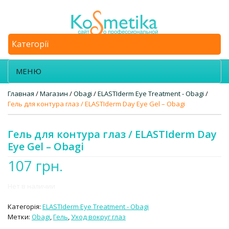
Категорії
МЕНЮ
Главная
/
Магазин
/
Obagi
/
ELASTIderm Eye Treatment - Obagi
/
Гель для контура глаз / ELASTIderm Day Eye Gel – Obagi
Гель для контура глаз / ELASTIderm Day
Eye Gel – Obagi
107
грн.
Нет в наличии
Категорія:
ELASTIderm Eye Treatment - Obagi
Метки:
Obagi
,
Гель
,
Уход вокруг глаз