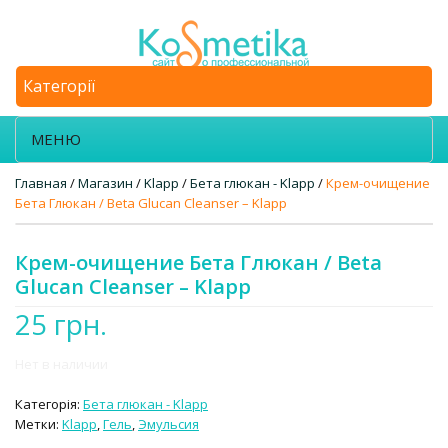
Категорії
МЕНЮ
Главная
/
Магазин
/
Klapp
/
Бета глюкан - Klapp
/
Крем-очищение
Бета Глюкан / Beta Glucan Cleanser – Klapp
Крем-очищение Бета Глюкан / Beta
Glucan Cleanser – Klapp
25
грн.
Нет в наличии
Категорія:
Бета глюкан - Klapp
Метки:
Klapp
,
Гель
,
Эмульсия